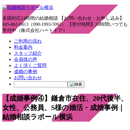
全国対応24時間の結婚相談 【お問い合わせ・お申し込み】
045-862-0813（090-1993-5992） 【受付時間】24時間いつでも
受付中（株式会社ハートドア）
ご利用の流れ
料金案内
スタッフ紹介
会員様の声
よく頂くご質問
成婚の事例
お問い合わせ
【成婚事例④】鎌倉市在住、20代後半、
女性、公務員、S様の婚活・成婚事例｜
結婚相談ラポール横浜